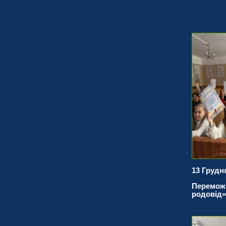
13 Грудня
Переможц
родовід»