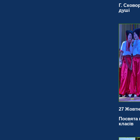
Г. Сково
душі
27 Жовтн
Посвята в
класів