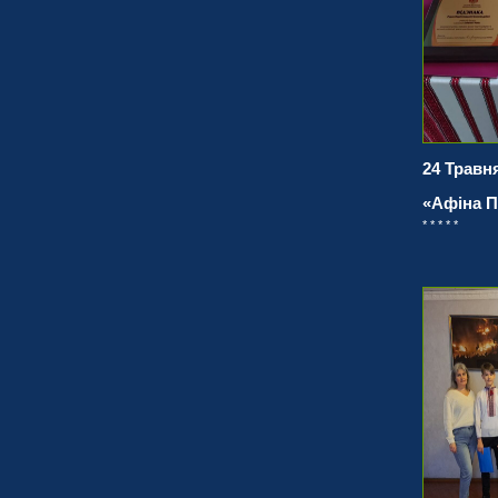
24 Травня
«Афіна 
* * * * *