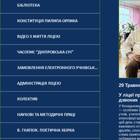
БІБЛІОТЕКА
КОНСТИТУЦІЯ ПИЛИПА ОРЛИКА
ВІДЕО З ЖИТТЯ ЛІЦЕЮ
ЧАСОПИС “ДНІПРОВСЬКА СІЧ”
ЗАМОВЛЕННЯ ЕЛЕКТРОННОГО УЧНІВСЬКОГО КВИТКА
АДМІНІСТРАЦІЯ ЛІЦЕЮ
29 Травня
У ліцеї 
КОЛЕКТИВ
дзвоник
У Козацькому
— особливе й
учнів, учител
НАУКОВІ ТА МЕТОДИЧНІ ПРАЦІ
атмосфері вдя
цей день ст
важливого ет
В. ГНАТЮК. ПОЕТИЧНА ЗБІРКА
дружби, спог
слова привіт
побажання ми