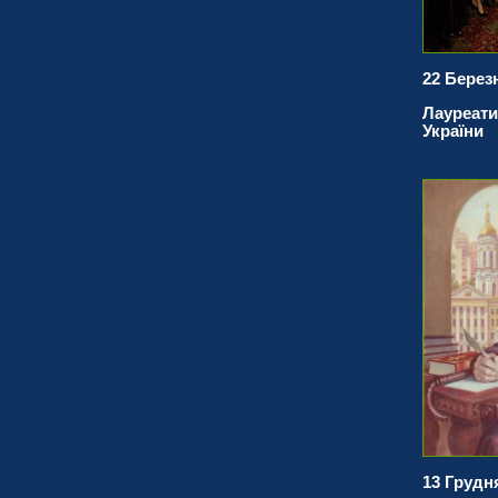
22 Берез
Лауреати
України
13 Грудня