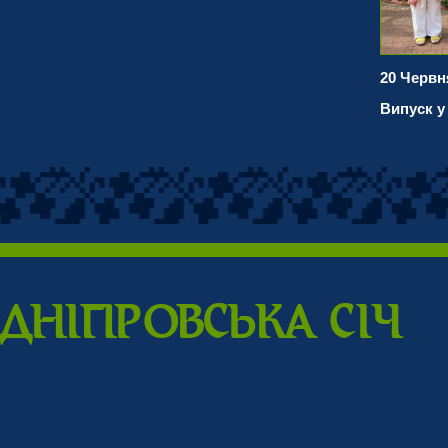
20 Червн
Випуск у 
ДНIПPОВСЬКА CIЧ