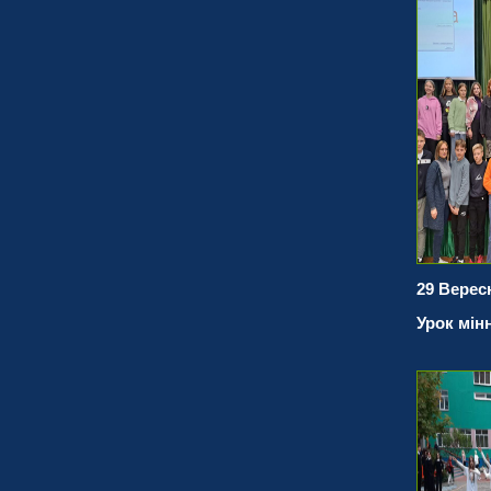
29 Верес
Урок мін