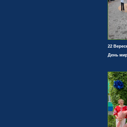
22 Верес
День ми