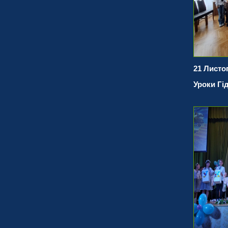
21 Листо
Уроки Гід