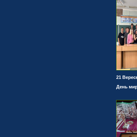
21 Верес
День ми