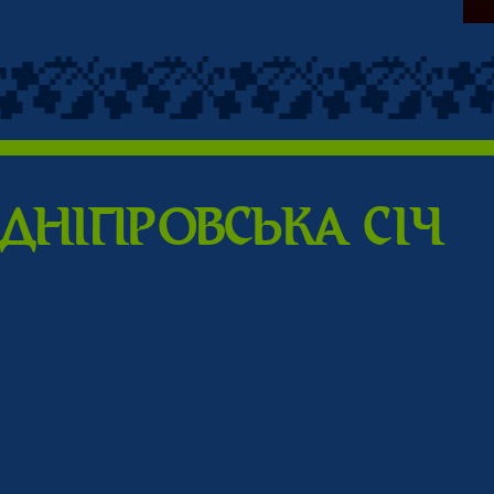
ДНIПPОВСЬКА CIЧ