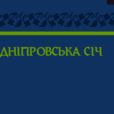
ДНIПPОВСЬКА CIЧ