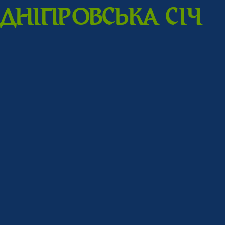
ДНIПPОВСЬКА CIЧ