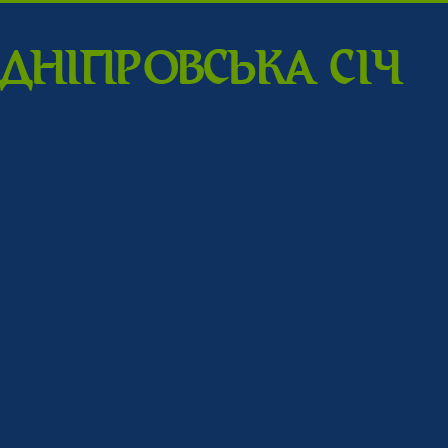
ДНIПPОВСЬКА CIЧ