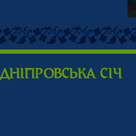
ДНIПPОВСЬКА CIЧ