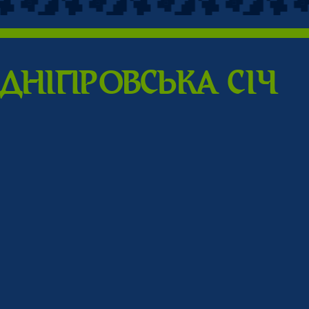
ДНIПPОВСЬКА CIЧ