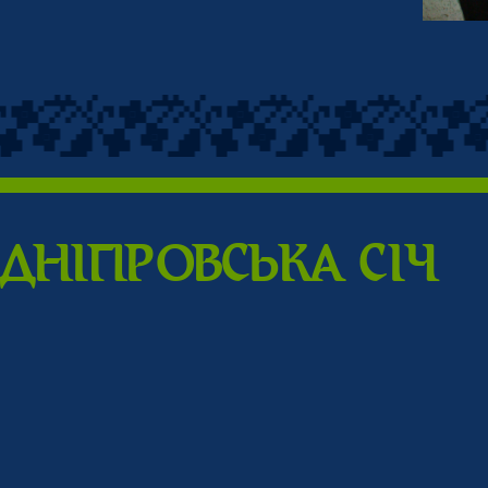
ДНIПPОВСЬКА CIЧ